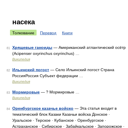
насека
Толкование
Перевод
Книги
Хрящевые ганоиды
— Американский атлантический осётр
81
(Acipenser oxyrinchus oxyrinchus) …
Википедия
Ильинский погост
— Село Ильинский погост Страна
82
РоссияРоссия Субъект федерации …
Википедия
Мормировые
— ? Мормировые …
83
Википедия
Оренбургское казачье войско
— Эта статья входит в
84
тематический блок Казаки Казачьи войска Донское ·
Уральское · Терское · Кубанское · Оренбургское ·
Астраханское · Сибирское · Забайкальское · Запорожское ·