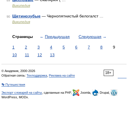
89
Википедия
Щетинозубые
— Чернопятнистый белогалст …
90
Википедия
Страницы
←
Предыдущая
Следующая
→
1
2
3
4
5
6
7
8
9
10
11
12
13
© Академик, 2000-2026
18+
Обратная связь:
Техподдержка
,
Реклама на сайте
👣 Путешествия
Экспорт словарей на сайты
, сделанные на PHP,
Joomla,
Drupal,
WordPress, MODx.