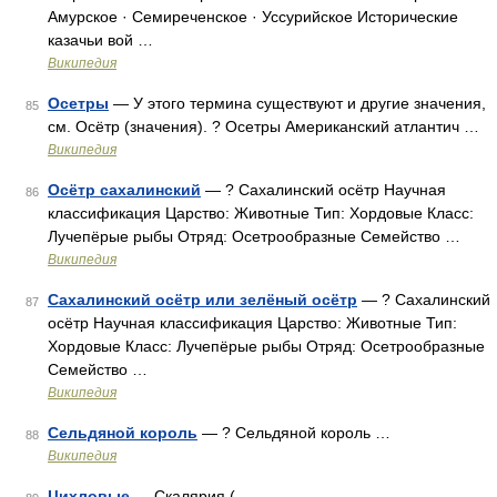
Амурское · Семиреченское · Уссурийское Исторические
казачьи вой …
Википедия
Осетры
— У этого термина существуют и другие значения,
85
см. Осётр (значения). ? Осетры Американский атлантич …
Википедия
Осётр сахалинский
— ? Сахалинский осётр Научная
86
классификация Царство: Животные Тип: Хордовые Класс:
Лучепёрые рыбы Отряд: Осетрообразные Семейство …
Википедия
Сахалинский осётр или зелёный осётр
— ? Сахалинский
87
осётр Научная классификация Царство: Животные Тип:
Хордовые Класс: Лучепёрые рыбы Отряд: Осетрообразные
Семейство …
Википедия
Сельдяной король
— ? Сельдяной король …
88
Википедия
Цихловые
— Скалярия ( …